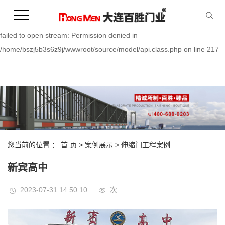
Warning:
file_put_contents(/home/bszj5b3s6z9j/wwwroot/source/cache/license_
failed to open stream: Permission denied in
/home/bszj5b3s6z9j/wwwroot/source/model/api.class.php on line 217
您当前的位置 ：
首 页
>
案例展示
>
伸缩门工程案例
新宾高中
2023-07-31 14:50:10
次