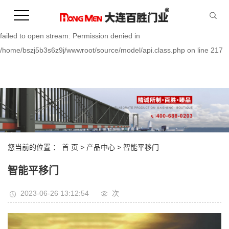
Warning:
file_put_contents(/home/bszj5b3s6z9j/wwwroot/source/cache/license_
failed to open stream: Permission denied in
/home/bszj5b3s6z9j/wwwroot/source/model/api.class.php on line 217
您当前的位置 ：
首 页
>
产品中心
>
智能平移门
智能平移门
2023-06-26 13:12:54
次