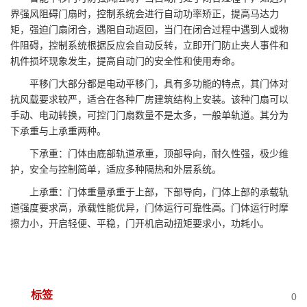
界强风阻碍门扇时，控制系统会进行自动功率矫正，提高马达力
矩，强迫门扇闭合，遇阻自动返回，当门在闭合过程中遇到人或物
件阻碍，控制系统根据反应会自动反转，立即开门防止夹人事件和
机件损坏现象发生，提高自动门的安全性和使用寿命。
平移门大部分都是电动平移门，具有多功能的特点，其门体对
抗风载要求较严，适合在各种厂房建筑结构上安装。该种门扇可以
手动、电动转换，可控门门扇数量不是太多，一般单轨道。其分为
下承重与上承重两种。
下承重：门体由底部轨道承重，顶部导向，耐久性强，极少维
护，安全与控制简单，适应多种隔热和外层系统。
上承重：门体重量承重于上部，下部导向，门体上部的承载轨
道强度要求高，承载性能优异，门体运行可靠性高。门体运行时摩
擦力小，开启轻便、平稳，门开机启动扭矩要求小，功耗小。
标签
0