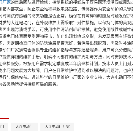
门厂家
的售后团队进行检修；控制系统的接线端子容易因环境潮湿或震动
制箱内部灰尘，防止灰尘堆积导致电路短路；传感器作为安全防护的关键
同时测试传感器的防夹功能是否正常，确保在有障碍物时能及时触发保护
材质的大连电动门，在外观维护上需采取针对性措施，以保持门体的美观
表面出现污渍或手印，可使用中性清洁剂轻轻擦拭，避免使用酸性或碱性
意避免门体表面受到硬物撞击，防止出现划痕或变形，若发现表面有轻微
下，需定期检查门体的防锈涂层是否完好，若涂层出现脱落，需及时补涂
电动门厂家通常会提供专业的维护指导与定期巡检服务，用户可充分借助
户提供详细的维护手册，明确不同部件的维护周期与方法，同时安排技术
期巡检服务，根据用户需求制定季度或半年度巡检计划，技术人员上门对
免小问题发展为大故障。用户在日常维护中遇到难以解决的问题时，也应
运行与保修权益。通过科学的日常维护与厂家的专业支持，大连电动门不
为各类场所提供持续可靠的服务。
缩门
大连电动门
大连电动门厂家