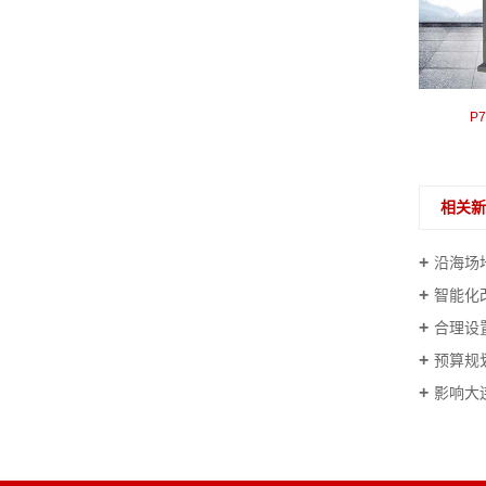
侧小门P701TS
P
相关
沿海场
智能化
合理设
预算规
影响大