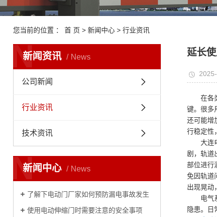
您当前的位置 ：
首 页
>
新闻中心
>
行业资讯
N
延长使
新闻资讯
News
2025-
公司新闻
在各
行业资讯
键。很多
还可能增
行稳定性
技术资讯
大连
N
剧，轨道
部位进行
新闻中心
News
免因轨道
出现晃动
了解下电动门厂家如何预防漏电事故发生
电气
隐患。日
​使用电动伸缩门时需要注意的安全事项