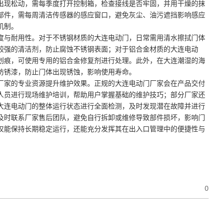
出现松动，需每季度打开控制箱，检查接线是否牢固，并用干燥的抹
部件，需每周清洁传感器的感应窗口，避免灰尘、油污遮挡影响感应
机制。
度与耐用性。对于不锈钢材质的大连电动门，日常需用清水擦拭门体
较强的清洁剂，防止腐蚀不锈钢表面；对于铝合金材质的大连电动
划痕，可使用专用的铝合金修复剂进行处理。此外，在大连潮湿的海
防锈漆，防止门体出现锈蚀，影响使用寿命。
厂家的专业资源提升维护效果。正规的大连电动门厂家会在产品交付
人员进行现场维护培训，帮助用户掌握基础的维护技巧；部分厂家还
大连电动门的整体运行状态进行全面检测，及时发现潜在故障并进行
及时联系厂家售后团队，避免自行拆卸或维修导致部件损坏，影响门
仅能保持长期稳定运行，还能充分发挥其在出入口管理中的便捷性与
0