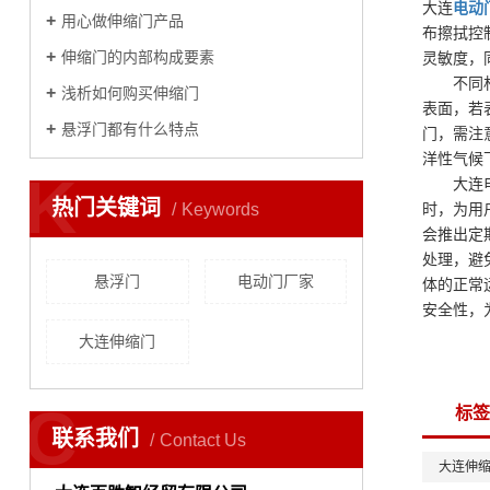
大连
电动
用心做伸缩门产品
布擦拭控
​伸缩门的内部构成要素
灵敏度，
不同
浅析如何购买伸缩门
表面，若
​悬浮门都有什么特点
门，需注
洋性气候
K
大连
热门关键词
Keywords
时，为用
会推出定
处理，避
悬浮门
电动门厂家
体的正常
安全性，
大连伸缩门
C
标签
联系我们
Contact Us
大连伸