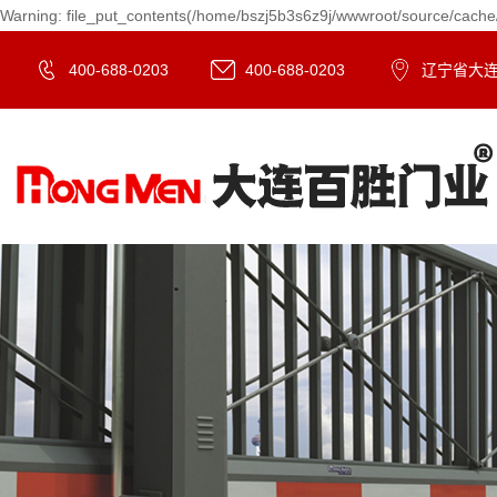
Warning: file_put_contents(/home/bszj5b3s6z9j/wwwroot/source/cache/
400-688-0203
400-688-0203
辽宁省大连