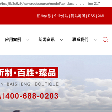
e/bszj5b3s6z9j/wwwroot/source/model/api.class.php on line 217
热推信息
|
企业分站
|
网站地图
|
RSS
|
XML
应用案例
新闻资讯
联系我们