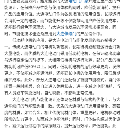
门的重要发展方向，越来越多的大连
电动门厂家
开始注重产品的节
能设计，在保障产品性能与使用体验的同时，降低能源消耗，提升
产品的应用价值。大连电动门作为各类场所的常用设备，长期运行
会消耗一定的电能，而节能化升级不仅能帮助用户降低使用成本，
还能践行绿色环保理念，与大连城市发展的环保需求相契合，同
时，节能化技术也逐渐应用到
大连伸缩门
的产品设计中。
低功耗电机的应用，是大连电动门节能化发展的核心举措之
一。传统大连电动门的电机功耗较高，长期待机或频繁运行会消耗
大量电能，而优质的大连电动门采用低功耗电机，在保证输出功率
与运行稳定性的前提下，大幅降低待机与运行功耗，部分产品的待
机功耗可降低50%以上。同时，低功耗电机的运行效率更高，发热
更少，不仅能减少能源消耗，还能延长电机的使用寿命，降低后期
维护成本。此外，部分大连电动门还配备了智能节能模式，当门体
闲置一段时间后，会自动进入休眠状态，进一步减少电能消耗，当
有人员或车辆靠近时，自动唤醒，不影响正常使用。
大连电动门的节能化设计还体现在材质与结构的优化上，与大
连伸缩门的节能理念相一致。优质的大连电动门选用轻量化、高强
度的材质，如铝合金，相比传统钢材门体，重量更轻，电机驱动时
所需的动力更小，从而减少电能消耗；同时，门体结构经过优化设
计，减少运行过程中的摩擦阻力，提升运行效率，降低能耗。此