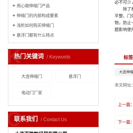
必不可少
用心做伸缩门产品
除了
​伸缩门的内部构成要素
平整、门
物，防止
浅析如何购买伸缩门
题影响使
​悬浮门都有什么特点
K
热门关键词
Keywords
标签
大连伸
大连伸缩门
悬浮门
本文网址
电动门厂家
上一篇
C
联系我们
Contact Us
下一篇