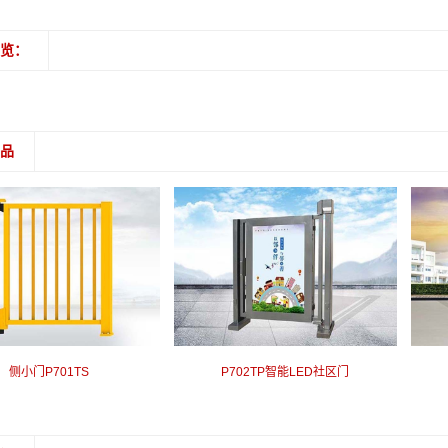
浏览：
产品
侧小门P701TS
P702TP智能LED社区门