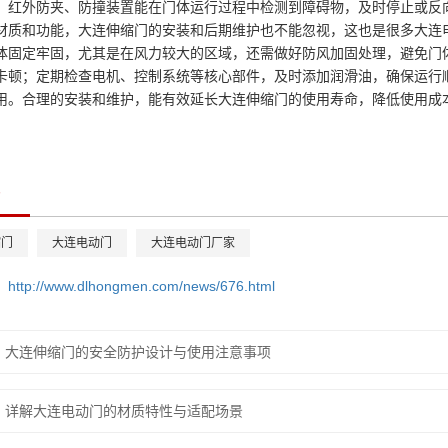
，红外防夹、防撞装置能在门体运行过程中检测到障碍物，及时停止或反
材质和功能，大连伸缩门的安装和后期维护也不能忽视，这也是很多大连
体固定牢固，尤其是在风力较大的区域，还需做好防风加固处理，避免门
卡顿；定期检查电机、控制系统等核心部件，及时添加润滑油，确保运行
用。合理的安装和维护，能有效延长大连伸缩门的使用寿命，降低使用成
缩门
大连电动门
大连电动门厂家
：
http://www.dlhongmen.com/news/676.html
：
大连伸缩门的安全防护设计与使用注意事项
：
详解大连电动门的材质特性与适配场景