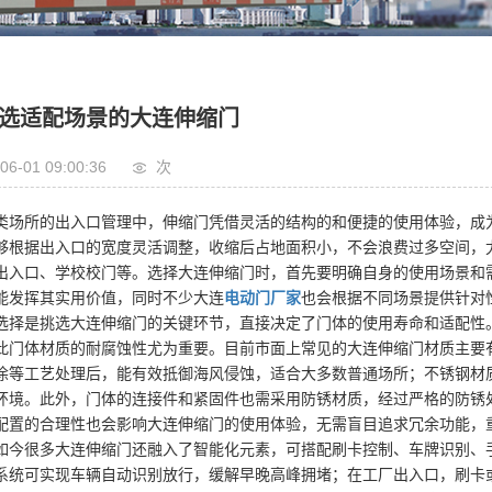
选适配场景的大连伸缩门
06-01 09:00:36
次
类场所的出入口管理中，伸缩门凭借灵活的结构的和便捷的使用体验，成
够根据出入口的宽度灵活调整，收缩后占地面积小，不会浪费过多空间，
出入口、学校校门等。选择大连伸缩门时，首先要明确自身的使用场景和
能发挥其实用价值，同时不少大连
电动门厂家
也会根据不同场景提供针对
选择是挑选大连伸缩门的关键环节，直接决定了门体的使用寿命和适配性
此门体材质的耐腐蚀性尤为重要。目前市面上常见的大连伸缩门材质主要
涂等工艺处理后，能有效抵御海风侵蚀，适合大多数普通场所；不锈钢材
环境。此外，门体的连接件和紧固件也需采用防锈材质，经过严格的防锈
配置的合理性也会影响大连伸缩门的使用体验，无需盲目追求冗余功能，
如今很多大连伸缩门还融入了智能化元素，可搭配刷卡控制、车牌识别、手
系统可实现车辆自动识别放行，缓解早晚高峰拥堵；在工厂出入口，刷卡