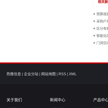
相关
预算规
采购户
区分有
智能化
门洞空
热推信息
|
企业分站
|
网站地图
|
RSS
|
XML
关于我们
新闻中心
产品中