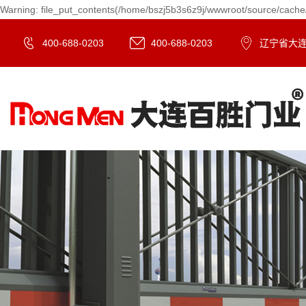
Warning: file_put_contents(/home/bszj5b3s6z9j/wwwroot/source/cache/
400-688-0203
400-688-0203
辽宁省大连