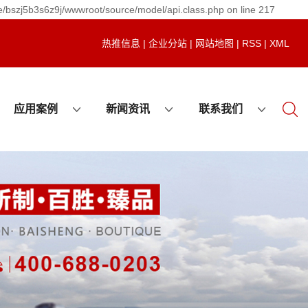
e/bszj5b3s6z9j/wwwroot/source/model/api.class.php on line 217
热推信息
|
企业分站
|
网站地图
|
RSS
|
XML
应用案例
新闻资讯
联系我们