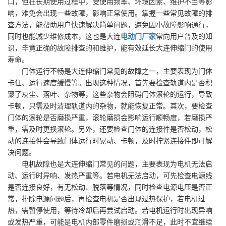
口，但在长期使用过程中，受使用频率、环境因素、维护不当等影
响，难免会出现一些故障，影响正常使用。掌握一些常见故障的排
查方法，能帮助用户快速解决简单问题，避免因小故障影响通行，
同时也能减少维修成本，这也是大连
电动门厂家
常向用户普及的知
识，毕竟正确的故障排查的和维护，能有效延长大连伸缩门的使用
寿命。
门体运行不畅是大连伸缩门常见的故障之一，主要表现为门体
卡住、运行速度缓慢等。出现这种情况，首先要检查轨道内是否积
聚了灰尘、落叶、杂物等，这些杂物会阻碍门体滚轮的运行，导致
卡顿，只需及时清理轨道内的杂物，就能恢复正常。其次，要检查
门体的滚轮是否磨损严重，滚轮磨损会影响运行顺畅度，若磨损严
重，需及时更换滚轮。另外，还要检查门体的连接件是否松动，松
动的连接件会导致门体运行时晃动、卡顿，及时拧紧连接件即可解
决问题。
电机故障也是大连伸缩门常见的问题，主要表现为电机无法启
动、运行时异响、发热严重等。若电机无法启动，可先检查电源线
是否连接良好，有无松动、脱落等情况，同时检查电源电压是否正
常，排除电源问题后，再检查电机是否出现过热保护，若电机过
热，需暂停使用，等待冷却后再尝试启动。若电机运行时出现异响
或发热严重，可能是电机内部零件磨损或润滑不足，此时不宜继续